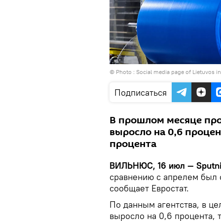
© Photo : Social media page of Lietuvos i
Подписаться
В прошлом месяце пр
выросло на 0,6 процент
процента
ВИЛЬНЮС, 16 июл — Sputn
сравнению с апрелем был
сообщает Евростат.
По данным агентства, в ц
выросло на 0,6 процента, т