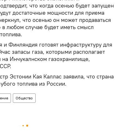
одтвердит, что когда осенью будет запущен
будут достаточные мощности для приема
дчеркнул, что осенью он может продаваться
о в любом случае будет иметь смысл
топлива.
я и Финляндия готовят инфраструктуру для
йчас запасы газа, которыми располагает
и на Инчукалнском газохранилище,
ССР.
тр Эстонии Кая Каллас заявила, что страна
лубого топлива из России.
ение
Общество