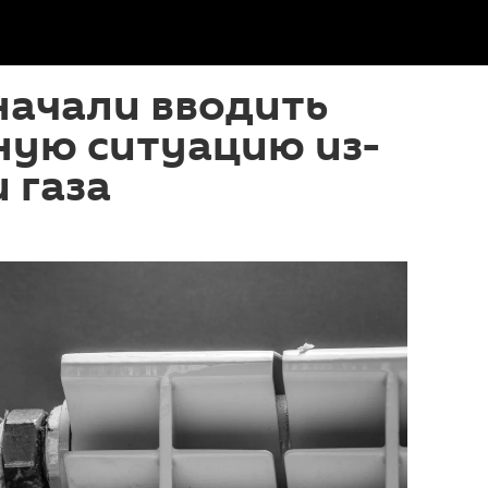
начали вводить
ную ситуацию из-
 газа