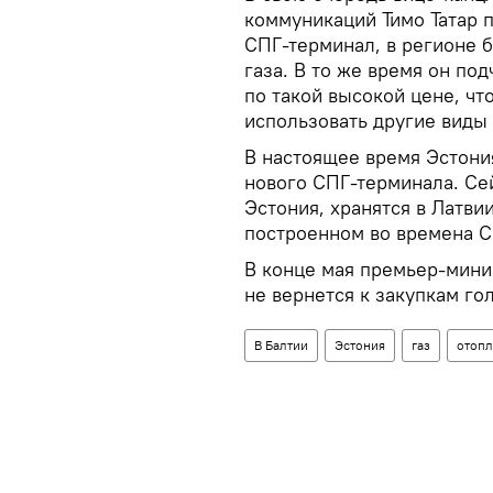
коммуникаций Тимо Татар п
СПГ-терминал, в регионе 
газа. В то же время он по
по такой высокой цене, чт
использовать другие виды 
В настоящее время Эстони
нового СПГ-терминала. Се
Эстония, хранятся в Латви
построенном во времена С
В конце мая премьер-минис
не вернется к закупкам го
В Балтии
Эстония
газ
отопл