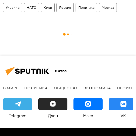
Украина
НАТО
Киев
Россия
Политика
Москва
Литва
В МИРЕ
ПОЛИТИКА
ОБЩЕСТВО
ЭКОНОМИКА
ПРОИСШ
Telegram
Дзен
Макс
VK