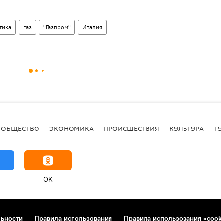
тика
газ
"Газпром"
Италия
ОБЩЕСТВО
ЭКОНОМИКА
ПРОИСШЕСТВИЯ
КУЛЬТУРА
Т
OK
льности
Правила использования
Правила использования «cook