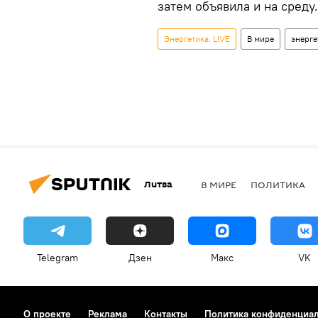
затем объявила и на среду.
Энергетика. LIVE
В мире
энерге
Литва
В МИРЕ
ПОЛИТИКА
Telegram
Дзен
Макс
VK
О проекте
Реклама
Контакты
Политика конфиденциа