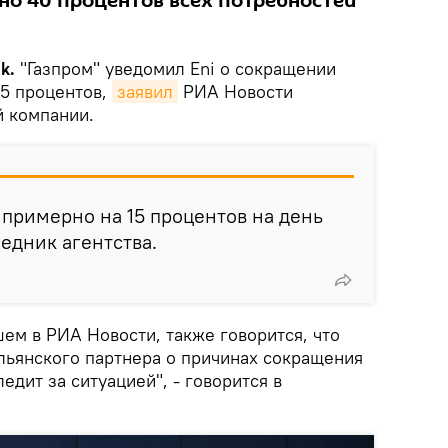
но 40 процентов всех потребностей
k.
"Газпром" уведомил Eni о сокращении
15 процентов,
заявил
РИА Новости
й компании.
примерно на 15 процентов на день
седник агентства.
шем в РИА Новости, также говорится, что
альянского партнера о причинах сокращения
ледит за ситуацией", - говорится в