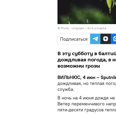
© Photo :
Unsplash / Ali Kurmasha
Подписаться
В эту субботу в балт
дождливая погода, в 
возможны грозы
ВИЛЬНЮС, 4 июн – Sputnik
дождливая, но теплая пог
служба.
В ночь на 4 июня дождя не
Ветер переменчивого напр
пяти-десяти градусов тепл