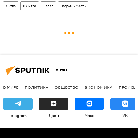
Литва
В Литве
налог
недвижимость
Литва
В МИРЕ
ПОЛИТИКА
ОБЩЕСТВО
ЭКОНОМИКА
ПРОИСШ
Telegram
Дзен
Макс
VK