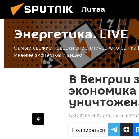
Литва
Энергетика. LIVE
Самые свежие новости энергетического рынка Е
мнение экспертов и видео.
В Венгрии 
экономика
уничтожена
17:27 21.05.2022
(обновлено:
17:5
Подписаться