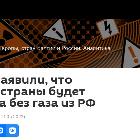
вропы, стран Балтии и России. Аналитика,
заявили, что
 страны будет
 без газа из РФ
7 21.05.2022
)