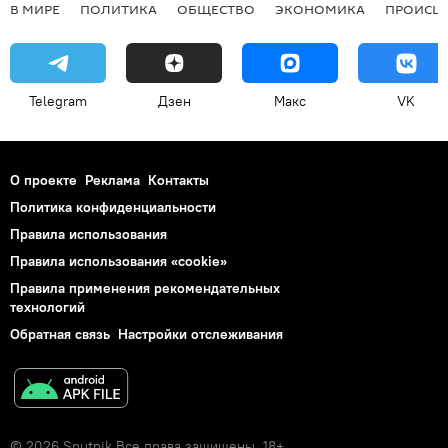
В МИРЕ
ПОЛИТИКА
ОБЩЕСТВО
ЭКОНОМИКА
ПРОИСШ
Telegram
Дзен
Макс
VK
О проекте
Реклама
Контакты
Политика конфиденциальности
Правила использования
Правила использования «cookie»
Правила применения рекомендательных
технологий
Обратная связь
Настройки отслеживания
© 2026 Sputnik Все права защищены. 18+