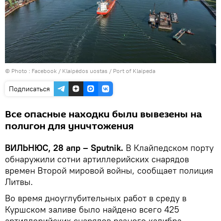
© Photo :
Facebook / Klaipėdos uostas / Port of Klaipeda
Подписаться
Все опасные находки были вывезены на
полигон для уничтожения
ВИЛЬНЮС, 28 апр – Sputnik.
В Клайпедском порту
обнаружили сотни артиллерийских снарядов
времен Второй мировой войны, сообщает полиция
Литвы.
Во время дноуглубительных работ в среду в
Куршском заливе было найдено всего 425
артиллерийских снарядов разного калибра