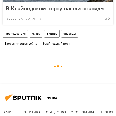
В Клайпедском порту нашли снаряды
6 января 2022, 21:00
Происшествия
Литва
В Литве
снаряды
Вторая мировая война
Клайпедский порт
Литва
В МИРЕ
ПОЛИТИКА
ОБЩЕСТВО
ЭКОНОМИКА
ПРОИСШ