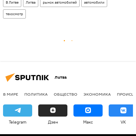
В Литве
Литва
рынок автомобилей
автомобили
техосмотр
Литва
В МИРЕ
ПОЛИТИКА
ОБЩЕСТВО
ЭКОНОМИКА
ПРОИСШ
Telegram
Дзен
Макс
VK