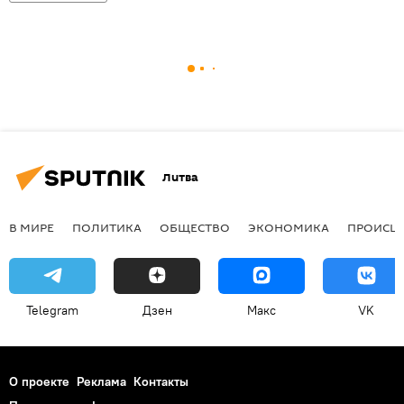
Литва
В МИРЕ
ПОЛИТИКА
ОБЩЕСТВО
ЭКОНОМИКА
ПРОИСШ
Telegram
Дзен
Макс
VK
О проекте
Реклама
Контакты