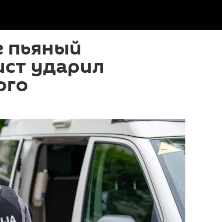
е пьяный
ист ударил
ого