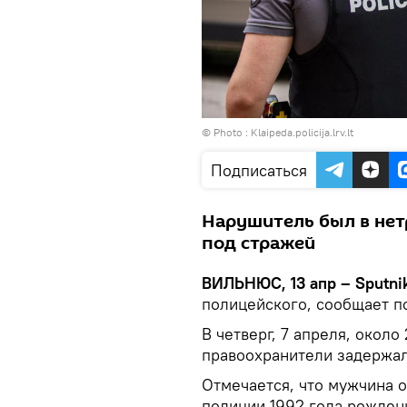
© Photo :
Klaipeda.policija.lrv.lt
Подписаться
Нарушитель был в нетр
под стражей
ВИЛЬНЮС, 13 апр – Sputni
полицейского, сообщает п
В четверг, 7 апреля, окол
правоохранители задержал
Отмечается, что мужчина 
полиции 1992 года рождени