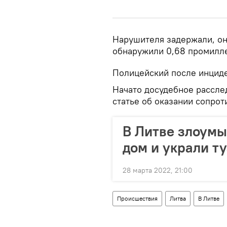
Нарушителя задержали, он 
обнаружили 0,68 промилле
Полицейский после инциде
Начато досудебное рассле
статье об оказании сопро
В Литве злоум
дом и украли т
28 марта 2022, 21:00
Происшествия
Литва
В Литве