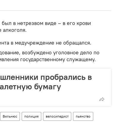
был в нетрезвом виде – в его крови
 алкоголя.
нта в медучреждение не обращался.
дование, возбуждено уголовное дело по
тивления государственному служащему.
ышленники пробрались в
уалетную бумагу
Вильнюс
полиция
велосипедист
пьянство