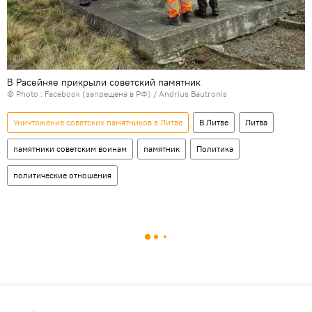
В Расейняе прикрыли советский памятник
© Photo :
Facebook (запрещена в РФ) / Andrius Bautronis
Уничтожение советских памятников в Литве
В Литве
Литва
памятники советским воинам
памятник
Политика
политические отношения