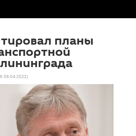
тировал планы
ранспортной
алининграда
26 08.04.2022
)