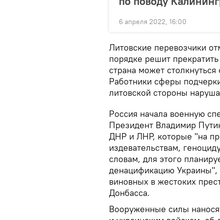
по поводу Калининг
6 апреля 2022, 16:00
Литовские перевозчики от
порядке решит прекратить 
страна может столкнуться
Работники сферы подчерки
литовской стороны наруша
Россия начала военную сп
Президент Владимир Пути
ДНР и ЛНР, которые "на п
издевательствам, геноциду
словам, для этого планиру
денацификацию Украины", 
виновных в жестоких прес
Донбасса.
Вооруженные силы наносят