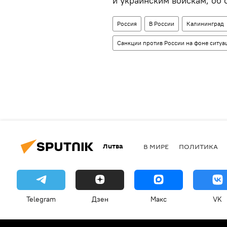
и украинским войскам, об 
Россия
В России
Калининград
Санкции против России на фоне ситуа
Литва
В МИРЕ
ПОЛИТИКА
Telegram
Дзен
Макс
VK