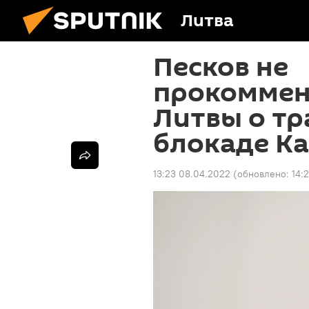
Литва
Песков не
прокоммен
Литвы о т
блокаде К
13:23 08.04.2022
(обновлено:
14: