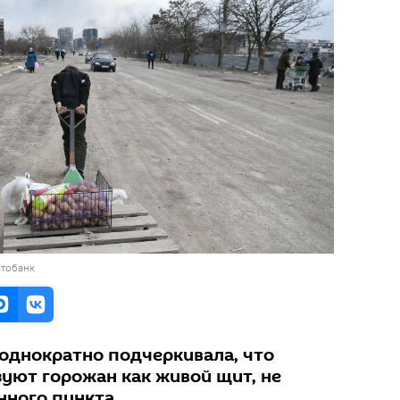
отобанк
еоднократно подчеркивала, что
уют горожан как живой щит, не
нного пункта