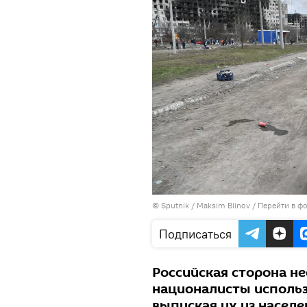
© Sputnik / Maksim Blinov
/
Перейти в ф
Подписаться
Российская сторона н
националисты использ
выпуская их из населе