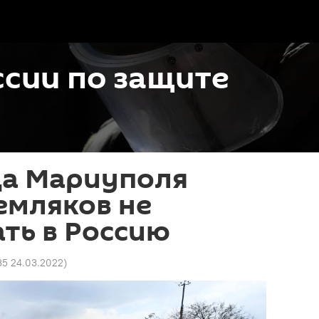
сии по защите
а Мариуполя
емляков не
ать в Россию
35 24.03.2022
)