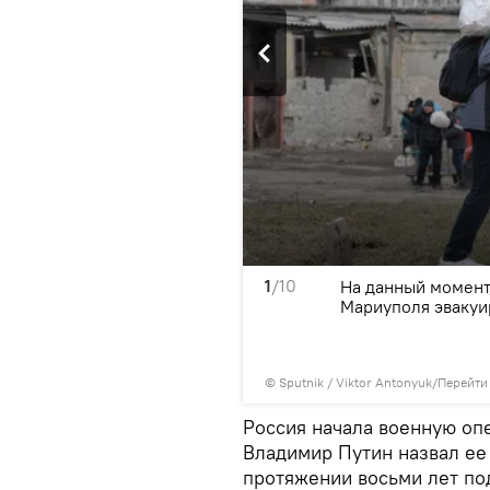
1
/10
операцию – сотни тонн
На данный момент
итания, медикаментами и
Мариуполя эвакуи
е отправлены для жителей
© Sputnik / Viktor Antonyuk
/
Перейти
Россия начала военную оп
Владимир Путин назвал ее
протяжении восьми лет по