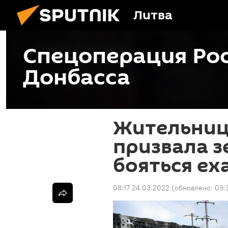
Литва
Спецоперация Рос
Донбасса
Жительниц
призвала з
бояться ех
08:17 24.03.2022
(обновлено:
09: