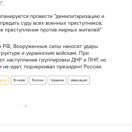
".
 планируется провести "демилитаризацию и
предать суду всех военных преступников,
ые преступления против мирных жителей"
 РФ, Вооруженные силы наносят удары
труктуре и украинским войскам. При
т наступление группировки ДНР и ЛНР, но
 не идет, подчеркивал президент России.
асса
В мире
Россия
Украина
эвакуация