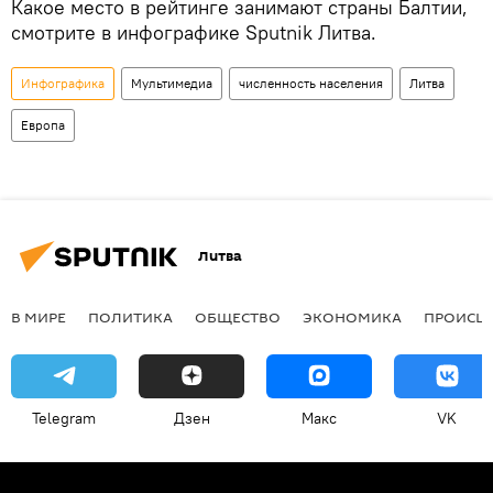
Какое место в рейтинге занимают страны Балтии,
смотрите в инфографике Sputnik Литва.
Инфографика
Мультимедиа
численность населения
Литва
Европа
Литва
В МИРЕ
ПОЛИТИКА
ОБЩЕСТВО
ЭКОНОМИКА
ПРОИСШ
Telegram
Дзен
Макс
VK