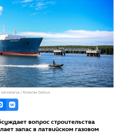
 kanceliarija / Robertas Dačkus
бсуждает вопрос строительства
лает запас в латвийском газовом