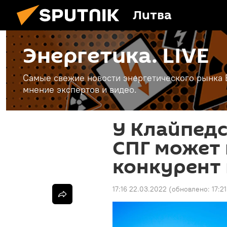
Литва
Энергетика. LIVE
Самые свежие новости энергетического рынка Е
мнение экспертов и видео.
У Клайпед
СПГ может 
конкурент 
17:16 22.03.2022
(обновлено:
17:2