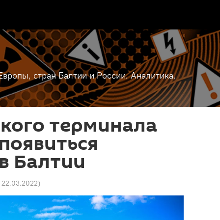
вропы, стран Балтии и России. Аналитика,
ского терминала
появиться
в Балтии
1 22.03.2022
)