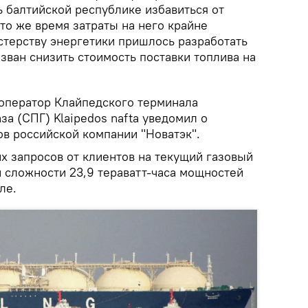
ь балтийской республике избавиться от
 то же время затраты на него крайне
терству энергетики пришлось разработать
зван снизить стоимость поставки топлива на
 оператор Клайпедского терминала
а (СПГ) Klaipedos nafta уведомил о
ов российской компании "Новатэк".
х запросов от клиентов на текущий газовый
й сложности 23,9 тераватт-часа мощностей
ле.