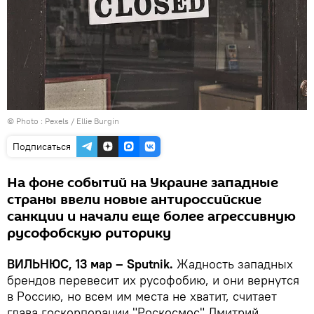
© Photo :
Рexels / Ellie Burgin
Подписаться
На фоне событий на Украине западные
страны ввели новые антироссийские
санкции и начали еще более агрессивную
русофобскую риторику
ВИЛЬНЮС, 13 мар – Sputnik.
Жадность западных
брендов перевесит их русофобию, и они вернутся
в Россию, но всем им места не хватит, считает
глава госкорпорации "Роскосмос" Дмитрий