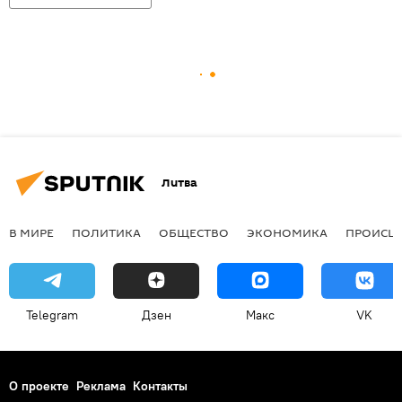
Литва
В МИРЕ
ПОЛИТИКА
ОБЩЕСТВО
ЭКОНОМИКА
ПРОИСШ
Telegram
Дзен
Макс
VK
О проекте
Реклама
Контакты