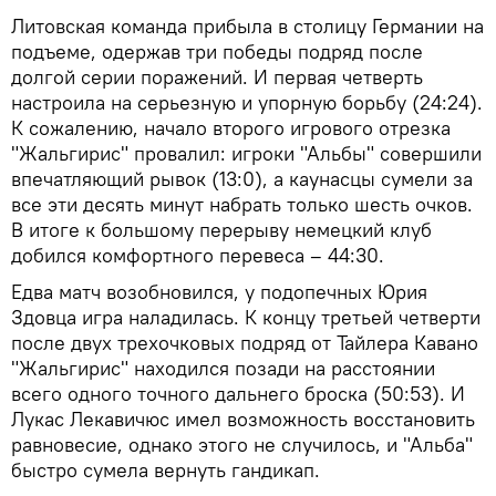
Литовская команда прибыла в столицу Германии на
подъеме, одержав три победы подряд после
долгой серии поражений. И первая четверть
настроила на серьезную и упорную борьбу (24:24).
К сожалению, начало второго игрового отрезка
"Жальгирис" провалил: игроки "Альбы" совершили
впечатляющий рывок (13:0), а каунасцы сумели за
все эти десять минут набрать только шесть очков.
В итоге к большому перерыву немецкий клуб
добился комфортного перевеса – 44:30.
Едва матч возобновился, у подопечных Юрия
Здовца игра наладилась. К концу третьей четверти
после двух трехочковых подряд от Тайлера Кавано
"Жальгирис" находился позади на расстоянии
всего одного точного дальнего броска (50:53). И
Лукас Лекавичюс имел возможность восстановить
равновесие, однако этого не случилось, и "Альба"
быстро сумела вернуть гандикап.