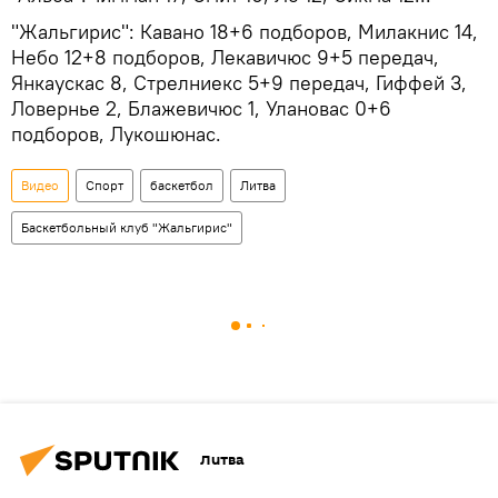
"Жальгирис": Кавано 18+6 подборов, Милакнис 14,
Небо 12+8 подборов, Лекавичюс 9+5 передач,
Янкаускас 8, Стрелниекс 5+9 передач, Гиффей 3,
Ловернье 2, Блажевичюс 1, Улановас 0+6
подборов, Лукошюнас.
Видео
Спорт
баскетбол
Литва
Баскетбольный клуб "Жальгирис"
Литва