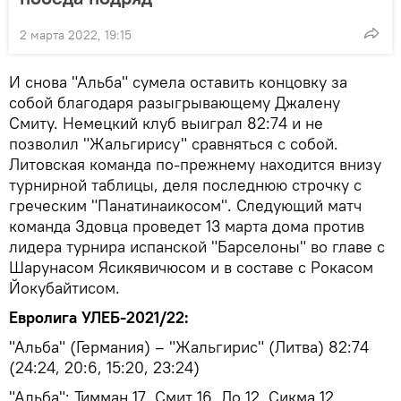
2 марта 2022, 19:15
И снова "Альба" сумела оставить концовку за
собой благодаря разыгрывающему Джалену
Смиту. Немецкий клуб выиграл 82:74 и не
позволил "Жальгирису" сравняться с собой.
Литовская команда по-прежнему находится внизу
турнирной таблицы, деля последнюю строчку с
греческим "Панатинаикосом". Следующий матч
команда Здовца проведет 13 марта дома против
лидера турнира испанской "Барселоны" во главе с
Шарунасом Ясикявичюсом и в составе с Рокасом
Йокубайтисом.
Евролига УЛЕБ-2021/22:
"Альба" (Германия) – "Жальгирис" (Литва) 82:74
(24:24, 20:6, 15:20, 23:24)
"Альба": Тимман 17, Смит 16, Ло 12, Сикма 12...