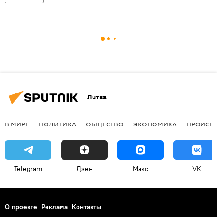
Литва
В МИРЕ
ПОЛИТИКА
ОБЩЕСТВО
ЭКОНОМИКА
ПРОИСШ
Telegram
Дзен
Макс
VK
О проекте
Реклама
Контакты