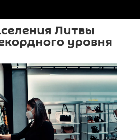
аселения Литвы
екордного уровня