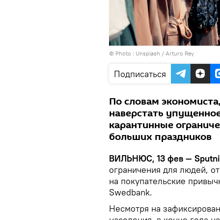
© Photo :
Unsplash / Arturo Rey
Подписаться
По словам экономиста,
наверстать упущенное
карантинные ограниче
больших праздников
ВИЛЬНЮС, 13 фев — Sputni
ограничения для людей, о
на покупательские привыч
Swedbank.
Несмотря на зафиксирован
населения, в конце года н