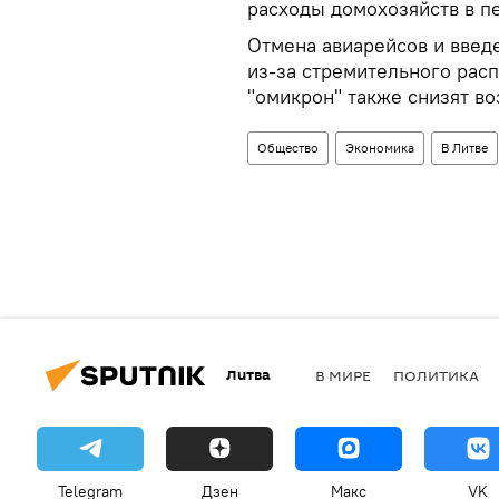
расходы домохозяйств в пе
Отмена авиарейсов и введ
из-за стремительного рас
"омикрон" также снизят во
Общество
Экономика
В Литве
Литва
В МИРЕ
ПОЛИТИКА
Telegram
Дзен
Макс
VK