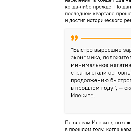
когда-либо прежде. По да
последнем квартале прошло
и достиг исторического ре
"Быстро выросшие за
экономика, положите
минимальное негатив
страны стали основны
продолжению быстрог
в прошлом году", — с
Илеките.
По словам Илеките, похож
в прошлом году, когда ка