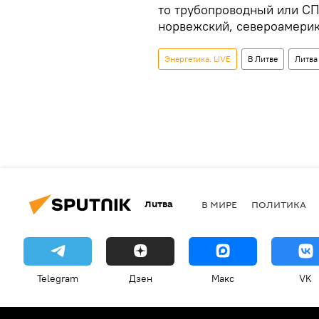
то трубопроводный или СП
норвежский, североамерик
Энергетика. LIVE
В Литве
Литва
Литва
В МИРЕ
ПОЛИТИКА
Telegram
Дзен
Макс
VK