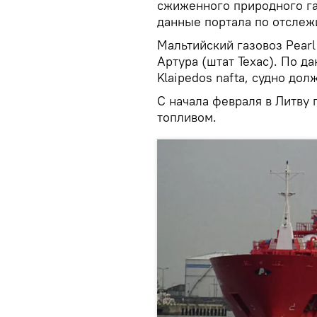
сжиженного природного га
данные портала по отсле
Мальтийский газовоз Pearl
Артура (штат Техас). По 
Klaipedos nafta, судно дол
С начала февраля в Литву 
топливом.