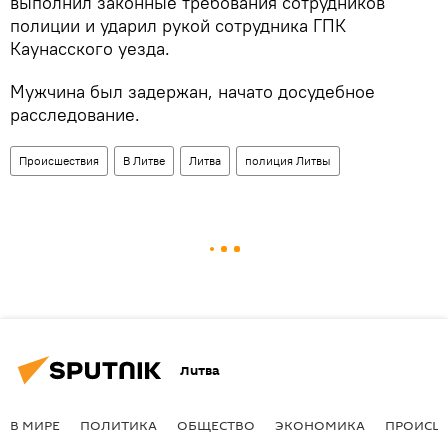
выполнил законные требования сотрудников
полиции и ударил рукой сотрудника ГПК
Каунасского уезда.
Мужчина был задержан, начато досудебное
расследование.
Происшествия
В Литве
Литва
полиция Литвы
Литва
В МИРЕ
ПОЛИТИКА
ОБЩЕСТВО
ЭКОНОМИКА
ПРОИСШ