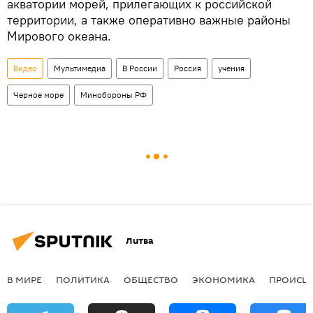
акватории морей, прилегающих к российской
территории, а также оперативно важные районы
Мирового океана.
Видео
Мультимедиа
В России
Россия
учения
Черное море
Минобороны РФ
Литва
В МИРЕ
ПОЛИТИКА
ОБЩЕСТВО
ЭКОНОМИКА
ПРОИСШ