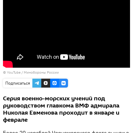
©
YouTube / Минобороны России
Подписаться
Серия военно-морских учений под
руководством главкома ВМФ адмирала
Николая Евменова проходит в январе и
феврале
Более 20 кораблей Черноморского флота вышли в