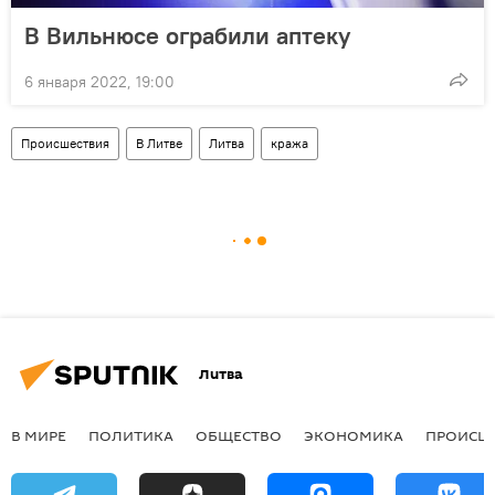
В Вильнюсе ограбили аптеку
6 января 2022, 19:00
Происшествия
В Литве
Литва
кража
Литва
В МИРЕ
ПОЛИТИКА
ОБЩЕСТВО
ЭКОНОМИКА
ПРОИСШ