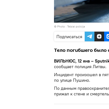
© Photo :
Telsiai policija
Подписаться
Тело погибшего было 
ВИЛЬНЮС, 12 янв – Sputni
сообщает полиция Литвы.
Инцидент произошел в пятн
по улице Пушино.
По данным правоохранител
прижал к стене и смертел