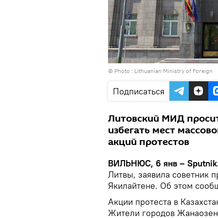
© Photo :
Lithuanian Ministry of Foreign
Подписаться
Литовский МИД просит
избегать мест массов
акций протестов
ВИЛЬНЮС, 6 янв – Sputnik
Литвы, заявила советник 
Якилайтене. Об этом соо
Акции протеста в Казахста
Жители городов Жанаозен 