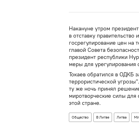
Накануне утром президент
в отставку правительство 
госрегулирование цен на т
главой Совета безопаснос
президент республики Нур
меры для урегулирования 
Токаев обратился в ОДКБ 
террористической угрозы"
ту же ночь принял решени
миротворческие силы для 
этой стране.
Общество
В Литве
Литва
МИ