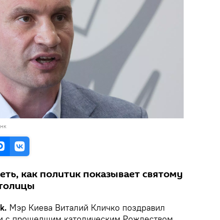
анк
еть, как политик показывает святому
столицы
ik.
Мэр Киева Виталий Кличко поздравил
 и с прошедшим католическим Рождеством