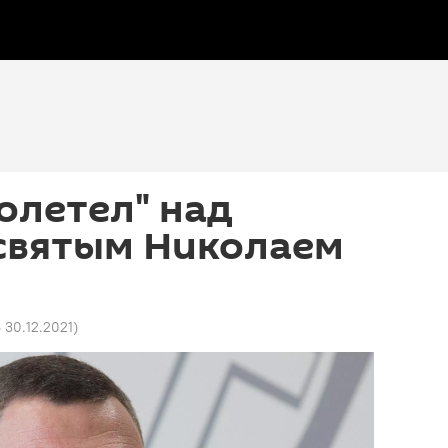
олетел" над
 святым Николаем
6 30.12.2021
)