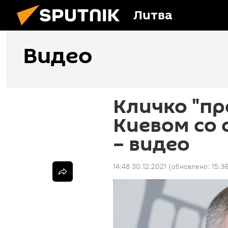
Литва
Видео
Кличко "пр
Киевом со
– видео
14:48 30.12.2021
(обновлено:
15:3