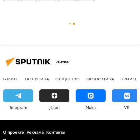
Литва
В МИРЕ
ПОЛИТИКА
ОБЩЕСТВО
ЭКОНОМИКА
ПРОИСШ
Telegram
Дзен
Макс
VK
О проекте
Реклама
Контакты