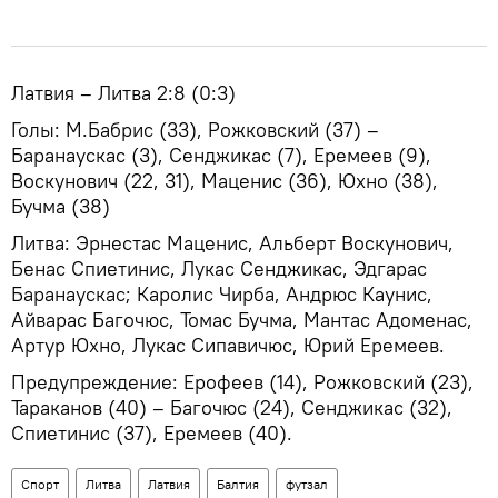
Латвия – Литва 2:8 (0:3)
Голы: М.Бабрис (33), Рожковский (37) –
Баранаускас (3), Сенджикас (7), Еремеев (9),
Воскунович (22, 31), Маценис (36), Юхно (38),
Бучма (38)
Литва: Эрнестас Маценис, Альберт Воскунович,
Бенас Спиетинис, Лукас Сенджикас, Эдгарас
Баранаускас; Каролис Чирба, Андрюс Каунис,
Айварас Багочюс, Томас Бучма, Мантас Адоменас,
Артур Юхно, Лукас Сипавичюс, Юрий Еремеев.
Предупреждение: Ерофеев (14), Рожковский (23),
Тараканов (40) – Багочюс (24), Сенджикас (32),
Спиетинис (37), Еремеев (40).
Спорт
Литва
Латвия
Балтия
футзал