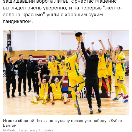
защищавший ворота Литвы Эрнестас Маценис
выглядел очень уверенно, и на перерыв "желто-
зелено-красные" ушли с хорошим сухим
гандикапом.
Игроки сборной Литвы по футзалу празднуют победу в Кубке
Балтии
© Photo :
Instagram / ltfutbolas