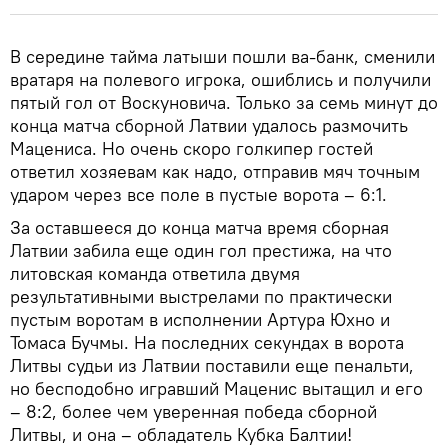
В середине тайма латыши пошли ва-банк, сменили
вратаря на полевого игрока, ошиблись и получили
пятый гол от Воскуновича. Только за семь минут до
конца матча сборной Латвии удалось размочить
Мацениса. Но очень скоро голкипер гостей
ответил хозяевам как надо, отправив мяч точным
ударом через все поле в пустые ворота – 6:1.
За оставшееся до конца матча время сборная
Латвии забила еще один гол престижа, на что
литовская команда ответила двумя
результативными выстрелами по практически
пустым воротам в исполнении Артура Юхно и
Томаса Бучмы. На последних секундах в ворота
Литвы судьи из Латвии поставили еще пенальти,
но бесподобно игравший Маценис вытащил и его
– 8:2, более чем уверенная победа сборной
Литвы, и она – обладатель Кубка Балтии!