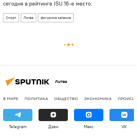
сегодня в рейтинге ISU 16-е место.
Спорт
Литва
фигурное катание
Литва
В МИРЕ
ПОЛИТИКА
ОБЩЕСТВО
ЭКОНОМИКА
ПРОИСШ
Telegram
Дзен
Макс
VK