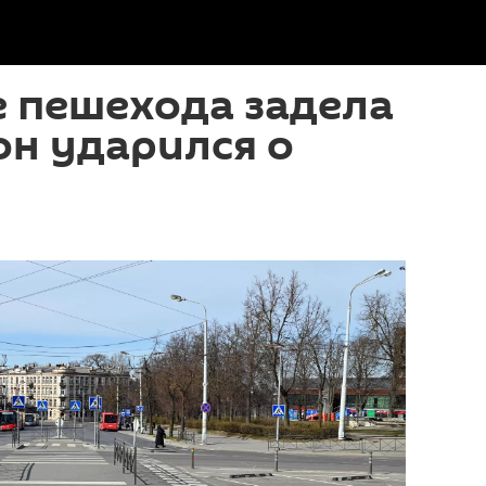
е пешехода задела
он ударился о