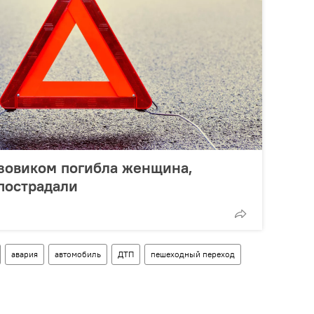
узовиком погибла женщина,
пострадали
авария
автомобиль
ДТП
пешеходный переход