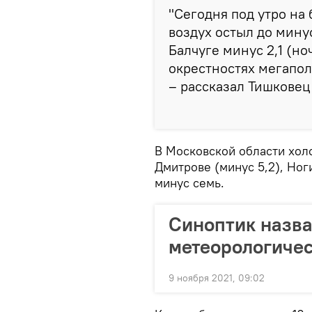
"Сегодня под утро на
воздух остыл до минус
Балчуге минус 2,1 (но
окрестностях мегапол
– рассказал Тишкове
В Московской области холо
Дмитрове (минус 5,2), Ног
минус семь.
Синоптик назва
метеорологиче
9 ноября 2021, 09:02