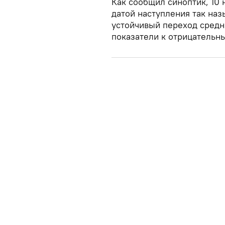
Как сообщил синоптик, 10 
датой наступления так на
устойчивый переход средн
показатели к отрицательн