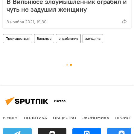
В Вильнюсе злоумышленник ограбил и
чуть не задушил женщину
3 ноября 2021, 19:30
Происшествия
Вильнюс
ограбление
женщина
Литва
В МИРЕ
ПОЛИТИКА
ОБЩЕСТВО
ЭКОНОМИКА
ПРОИСШ