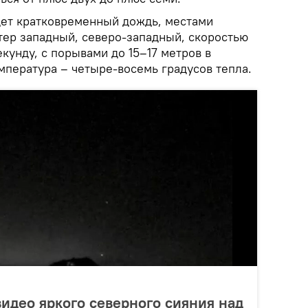
дет кратковременный дождь, местами
тер западный, северо-западный, скоростью
екунду, с порывами до 15–17 метров в
мпература – четыре-восемь градусов тепла.
видео яркого северного сияния над