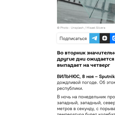
© Photo :
Unsplash / Misael Silvera
Подписаться
Во вторник значительн
другие дни ожидается
выпадает на четверг
ВИЛЬНЮС, 8 ноя – Sputnik
дождливой погоде. Об это
республики.
В ночь на понедельник пр
западный, западный, север
метров в секунду, с порыва
температура будет колебат