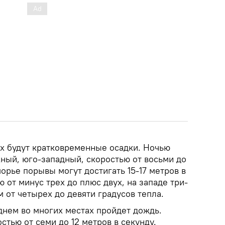
ах будут кратковременные осадки. Ночью
жный, юго-западный, скоростью от восьми до
морье порывы могут достигать 15-17 метров в
ю от минус трех до плюс двух, на западе три-
м от четырех до девяти градусов тепла.
днем во многих местах пройдет дождь.
стью от семи до 12 метров в секунду.