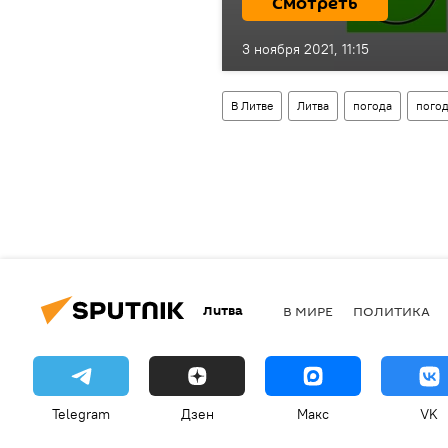
Смотреть
3 ноября 2021, 11:15
В Литве
Литва
погода
погод
Литва
В МИРЕ
ПОЛИТИКА
Telegram
Дзен
Макс
VK