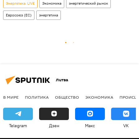
Энергетика. LIVE
Экономика
энергетический рынок
Евросоюз (ЕС)
энергетика
Литва
В МИРЕ
ПОЛИТИКА
ОБЩЕСТВО
ЭКОНОМИКА
ПРОИСШ
Telegram
Дзен
Макс
VK