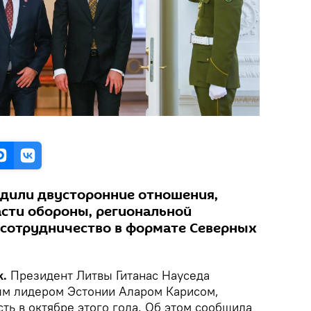
удили двусторонние отношения,
асти обороны, региональной
е сотрудничество в формате Северных
k.
Президент Литвы Гитанас Науседа
ым лидером Эстонии Аларом Карисом,
ть в октябре этого года. Об этом сообщила