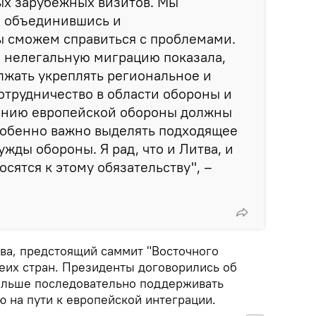
ых зарубежных визитов. Мы
о объединившись и
ы сможем справиться с проблемами.
з нелегальную миграцию показала,
лжать укреплять региональное и
отрудничество в области обороны и
лению европейской обороны должны
собенно важно выделять подходящее
жды обороны. Я рад, что и Литва, и
сятся к этому обязательству", –
тва, предстоящий саммит "Восточного
беих стран. Президенты договорились об
альше последовательно поддерживать
ю на пути к европейской интеграции.