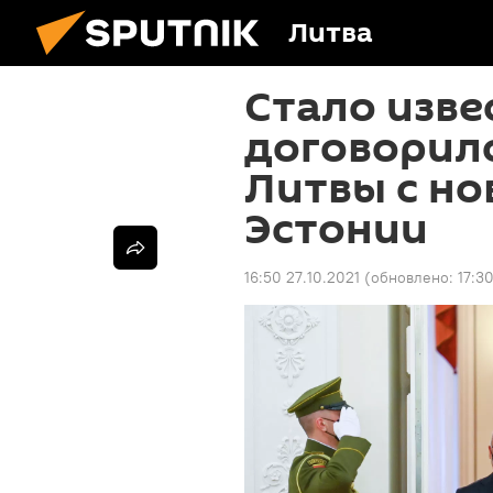
Литва
Стало изве
договорил
Литвы с н
Эстонии
16:50 27.10.2021
(обновлено:
17:3