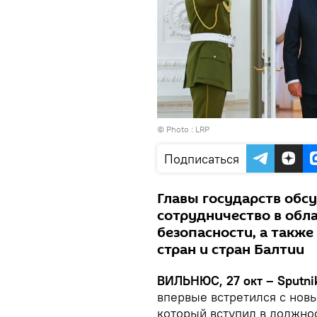
© Photo :
LRP
Подписаться
Главы государств обс
сотрудничество в обл
безопасности, а такж
стран и стран Балтии
ВИЛЬНЮС, 27 окт – Sputni
впервые встретился с нов
который вступил в должнос