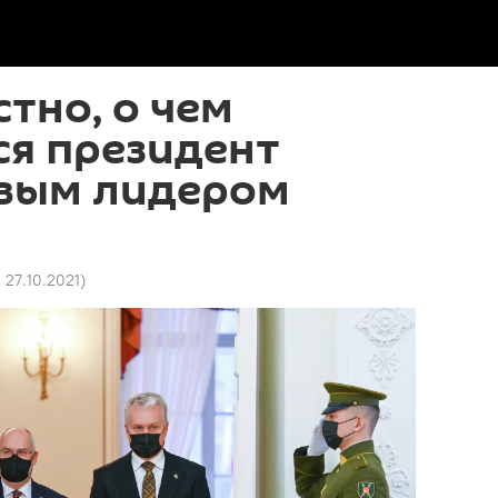
стно, о чем
ся президент
овым лидером
0 27.10.2021
)