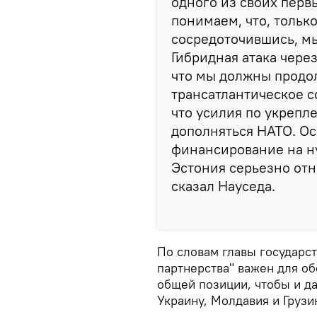
одного из своих перв
понимаем, что, тольк
сосредоточившись, м
Гибридная атака чере
что мы должны продо
трансатлантическое с
что усилия по укреп
дополняться НАТО. О
финансирование на ну
Эстония серьезно отно
сказал Науседа.
По словам главы государс
партнерства" важен для о
общей позиции, чтобы и д
Украину, Молдавия и Грузи