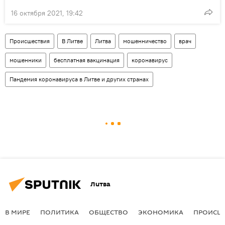
16 октября 2021, 19:42
Происшествия
В Литве
Литва
мошенничество
врач
мошенники
бесплатная вакцинация
коронавирус
Пандемия коронавируса в Литве и других странах
Литва
В МИРЕ
ПОЛИТИКА
ОБЩЕСТВО
ЭКОНОМИКА
ПРОИСШ