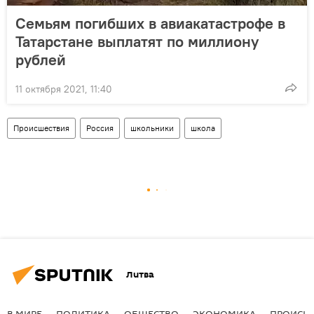
Семьям погибших в авиакатастрофе в
Татарстане выплатят по миллиону
рублей
11 октября 2021, 11:40
Происшествия
Россия
школьники
школа
Литва
В МИРЕ
ПОЛИТИКА
ОБЩЕСТВО
ЭКОНОМИКА
ПРОИСШ