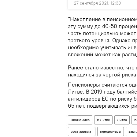
27 сентября 2021, 12:30
"Накопление в пенсионном
эту сумму до 40-50 проце
часть потенциально может
третьего уровня. Однако 
необходимо учитывать инв
вложений может как расти, 
Ранее стало известно, что
находился за чертой риска
Пенсионеры считаются одн
Литве. В 2019 году балтий
антилидеров ЕС по риску 
65 лет, подвергающихся ри
Экономика
В Литве
Литва
п
рост зарплат
пенсионеры
зарп