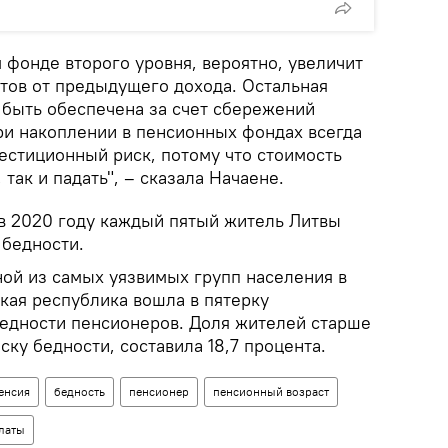
 фонде второго уровня, вероятно, увеличит
нтов от предыдущего дохода. Остальная
 быть обеспечена за счет сбережений
при накоплении в пенсионных фондах всегда
естиционный риск, потому что стоимость
так и падать", – сказала Начаене.
 в 2020 году каждый пятый житель Литвы
 бедности.
ой из самых уязвимых групп населения в
ская республика вошла в пятерку
бедности пенсионеров. Доля жителей старше
ску бедности, составила 18,7 процента.
енсия
бедность
пенсионер
пенсионный возраст
латы