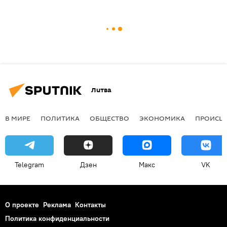
Литва
В МИРЕ
ПОЛИТИКА
ОБЩЕСТВО
ЭКОНОМИКА
ПРОИСШ
Telegram
Дзен
Макс
VK
О проекте
Реклама
Контакты
Политика конфиденциальности