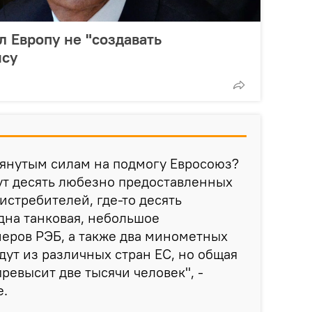
л Европу не "создавать
нсу
янутым силам на подмогу Евросоюз?
дут десять любезно предоставленных
истребителей, где-то десять
дна танковая, небольшое
еров РЭБ, а также два минометных
дут из различных стран ЕС, но общая
ревысит две тысячи человек", -
е.