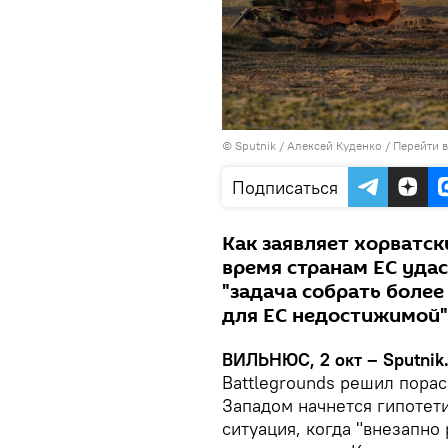
© Sputnik / Алексей Куденко
/
Перейти 
Подписаться
Как заявляет хорватск
время странам ЕС удас
"задача собрать боле
для ЕС недостижимой"
ВИЛЬНЮС, 2 окт – Sputnik
Battlegrounds решил порас
Западом начнется гипотет
ситуация, когда "внезапно