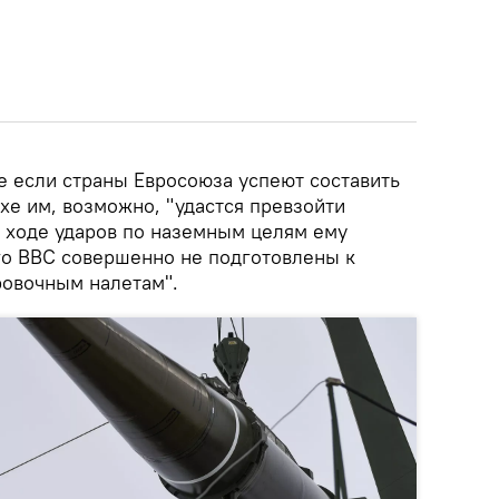
е если страны Евросоюза успеют составить
ухе им, возможно, "удастся превзойти
в ходе ударов по наземным целям ему
его ВВС совершенно не подготовлены к
овочным налетам".