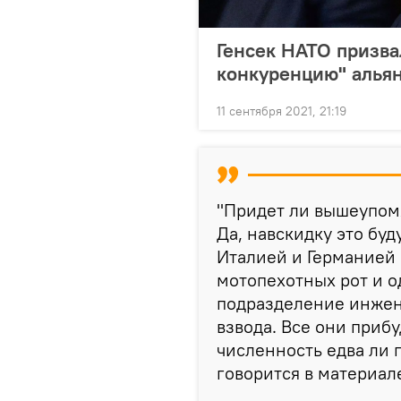
Генсек НАТО призва
конкуренцию" алья
11 сентября 2021, 21:19
"Придет ли вышеупом
Да, навскидку это бу
Италией и Германией 
мотопехотных рот и о
подразделение инжен
взвода. Все они прибу
численность едва ли п
говорится в материал