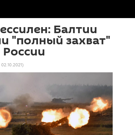
ессилен: Балтии
и "полный захват"
 России
4 02.10.2021
)