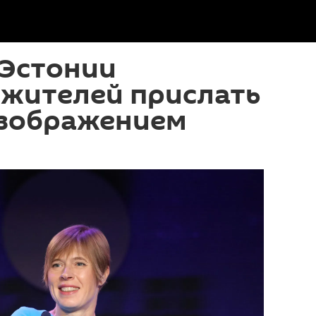
 Эстонии
 жителей прислать
изображением