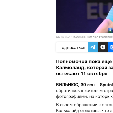
CC BY 2.0
/
EU2017EE Estonian Presidenc
Подписаться
Полномочия пока еще
Кальюлайд, которая за
истекают 11 октября
ВИЛЬНЮС, 30 сен – Sputn
обратилась к жителям стр
фотографиями, на которых
В своем обращении к эсто
Кальюлайд отметила, что за