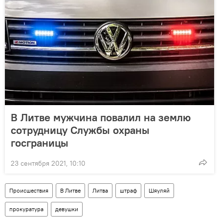
В Литве мужчина повалил на землю
сотрудницу Службы охраны
госграницы
23 сентября 2021, 10:10
Происшествия
В Литве
Литва
штраф
Шяуляй
прокуратура
девушки