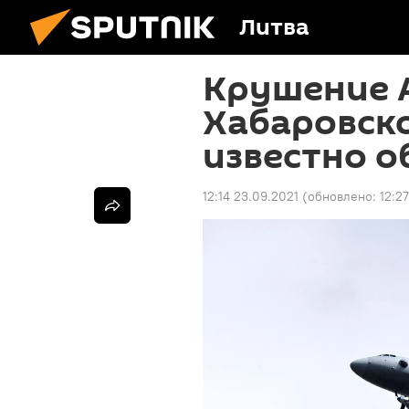
Литва
Крушение А
Хабаровско
известно о
12:14 23.09.2021
(обновлено:
12:2