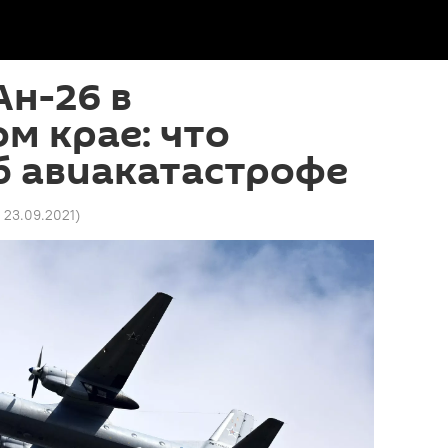
н-26 в
м крае: что
б авиакатастрофе
7 23.09.2021
)