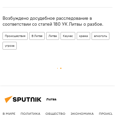
Возбуждено досудебное расследование в
соответствии со статей 180 УК Литвы о разбое.
Происшествия
В Литве
Литва
Каунас
кража
алкоголь
угроза
Литва
В МИРЕ
ПОЛИТИКА
ОБЩЕСТВО
ЭКОНОМИКА
ПРОИСШ