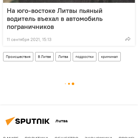
На юго-востоке Литвы пьяный
водитель въехал в автомобиль
пограничников
11 сентября 2021, 15:13
Происшествия
В Литве
Литва
подростки
криминал
Литва
В МИРЕ
ПОЛИТИКА
ОБЩЕСТВО
ЭКОНОМИКА
ПРОИСШ