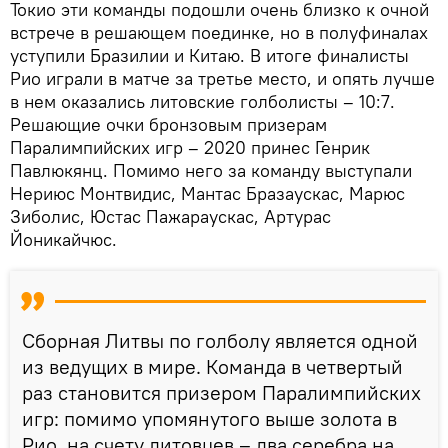
Токио эти команды подошли очень близко к очной
встрече в решающем поединке, но в полуфиналах
уступили Бразилии и Китаю. В итоге финалисты
Рио играли в матче за третье место, и опять лучше
в нем оказались литовские голболисты – 10:7.
Решающие очки бронзовым призерам
Паралимпийских игр – 2020 принес Генрик
Павлюкянц. Помимо него за команду выступали
Нериюс Монтвидис, Мантас Бразаускас, Марюс
Зиболис, Юстас Пажараускас, Артурас
Йоникайчюс.
Сборная Литвы по голболу является одной
из ведущих в мире. Команда в четвертый
раз становится призером Паралимпийских
игр: помимо упомянутого выше золота в
Рио, на счету литовцев – два серебра на