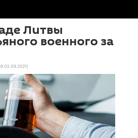
паде Литвы
яного военного за
39 02.09.2021
)