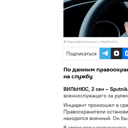
© Depositphotos.com / HayDmitriy
Подписаться
По данным правоохран
на службу
ВИЛЬНЮС, 2 сен – Sputnik
военнослужащего за рулем
Инцидент произошел в сре
Правоохранители останови
находился военный. Он был
В крови военнослужащего 