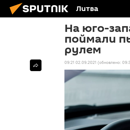
Литва
На юго-за
поймали пь
рулем
09:21 02.09.2021
(обновлено:
09: