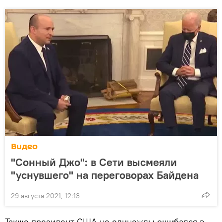
Видео
"Сонный Джо": в Сети высмеяли
"уснувшего" на переговорах Байдена
29 августа 2021, 12:13
Также президент США не единожды ошибался в